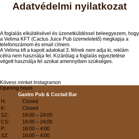
Adatvédelmi nyilatkozat
A foglalás elküldésével és üzenetküldéssel beleegyezem, hogy
a Velima KFT (Cactus Juice Pub üzemeletető) megkapja a
telefonszámom és email címem.
A Velima kft a kapott adatokat 3. félnek nem adja ki, reklám
célra nem használja fel. Kizárólag a foglalás egyeztetése
végett használja fel azokat amennyiben szükséges.
Kövess minket Instagramon
Opening hours
Gastro Pub & Coctail Bar
H:
Closed
K:
Closed
SZ:
16:00 – 24:00
CS:
16:00 – 24:00
P:
16:00 – 4:00
SZ:
16:00 – 4:00